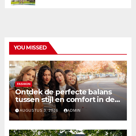
YOU MISSED
FASHION
Ontdek de perfecte balans
tussen stijl en comfort in de
nieuwste damesmode
AUGUSTUS 3, 2026
ADMIN