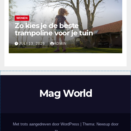
WONEN
Zo kies je de beste
trampoline voor je tuin
JULI 13, 2026
ADMIN
Mag World
Met trots aangedreven door WordPress
|
Thema: Newsup door