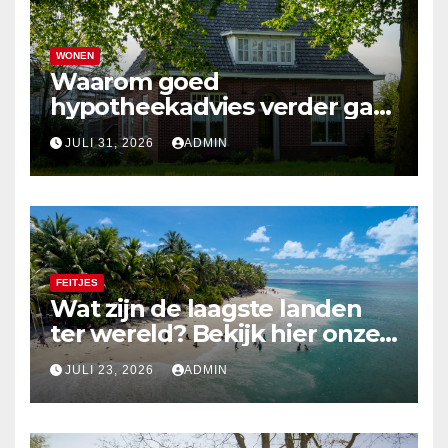
WONEN
Waarom goed
hypotheekadvies verder gaat
dan alleen cijfers
JULI 31, 2026
ADMIN
FEITJES
Wat zijn de laagste landen
ter wereld? Bekijk hier onze
top 10
JULI 23, 2026
ADMIN