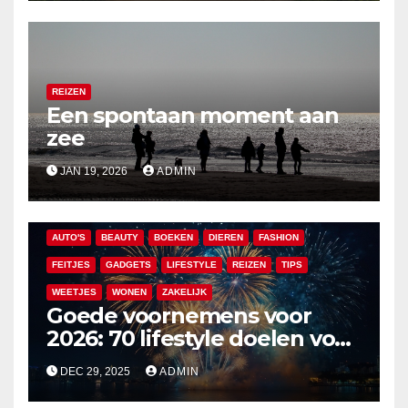
REIZEN
Een spontaan moment aan
zee
JAN 19, 2026
ADMIN
AUTO'S
BEAUTY
BOEKEN
DIEREN
FASHION
FEITJES
GADGETS
LIFESTYLE
REIZEN
TIPS
WEETJES
WONEN
ZAKELIJK
Goede voornemens voor
2026: 70 lifestyle doelen voor
een veelzijdig en leuk jaar
DEC 29, 2025
ADMIN