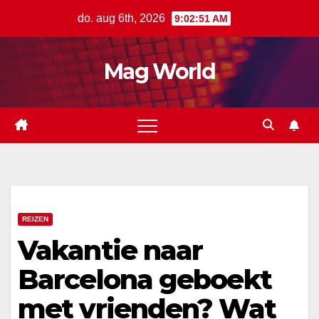
Ga
do. aug 6th, 2026
9:02:52 AM
naar
de
Mag World
inhoud
REIZEN
Vakantie naar
Barcelona geboekt
met vrienden? Wat