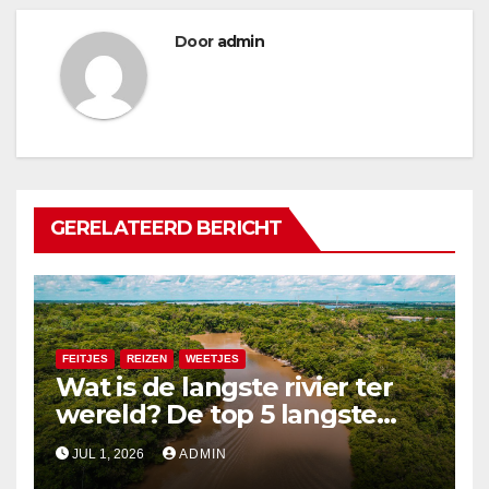
Door
admin
GERELATEERD BERICHT
FEITJES
REIZEN
WEETJES
Wat is de langste rivier ter
wereld? De top 5 langste
rivieren uitgelegd
JUL 1, 2026
ADMIN