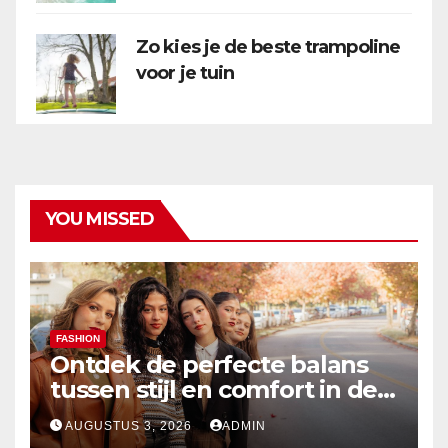
Zo kies je de beste trampoline
voor je tuin
YOU MISSED
FASHION
Ontdek de perfecte balans
tussen stijl en comfort in de
nieuwste damesmode
AUGUSTUS 3, 2026
ADMIN