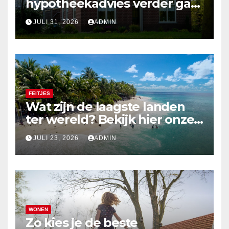
hypotheekadvies verder gaat
dan alleen cijfers
JULI 31, 2026
ADMIN
FEITJES
Wat zijn de laagste landen
ter wereld? Bekijk hier onze
top 10
JULI 23, 2026
ADMIN
WONEN
Zo kies je de beste