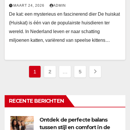
MAART 24, 2026
ADMIN
De kat: een mysterieus en fascinerend dier De huiskat
(Huiskat) is één van de populairste huisdieren ter
wereld. In Nederland leven er naar schatting
miljoenen katten, variërend van speelse kittens…
Berichten
1
2
…
5
paginering
RECENTE BERICHTEN
Ontdek de perfecte balans
tussen stijl en comfort in de