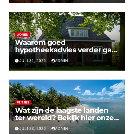
WONEN
Waarom goed
hypotheekadvies verder gaat
dan alleen cijfers
JULI 31, 2026
ADMIN
FEITJES
Wat zijn de laagste landen
ter wereld? Bekijk hier onze
top 10
JULI 23, 2026
ADMIN