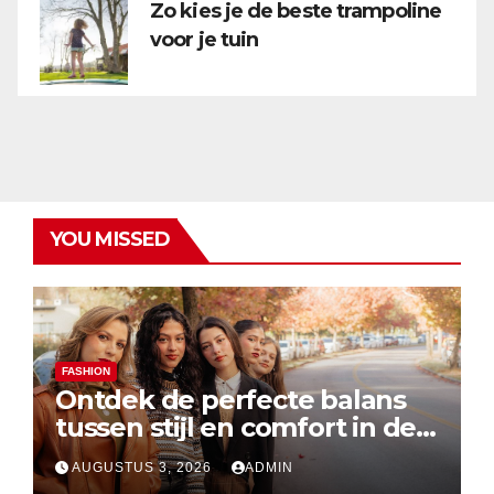
Zo kies je de beste trampoline
voor je tuin
YOU MISSED
FASHION
Ontdek de perfecte balans
tussen stijl en comfort in de
nieuwste damesmode
AUGUSTUS 3, 2026
ADMIN