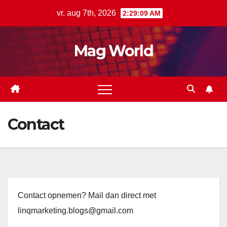
Ga
vr. aug 7th, 2026
2:29:09 AM
naar
de
Mag World
inhoud
Contact
Contact opnemen? Mail dan direct met
linqmarketing.blogs@gmail.com