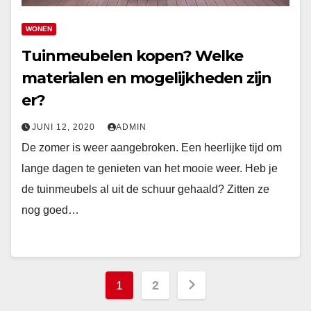
WONEN
Tuinmeubelen kopen? Welke
materialen en mogelijkheden zijn
er?
JUNI 12, 2020
ADMIN
De zomer is weer aangebroken. Een heerlijke tijd om
lange dagen te genieten van het mooie weer. Heb je
de tuinmeubels al uit de schuur gehaald? Zitten ze
nog goed…
Berichten
1
2