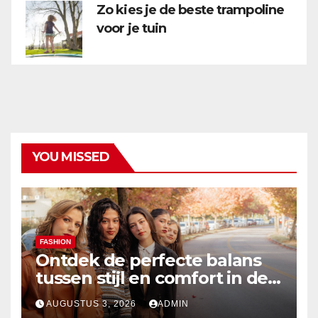
Zo kies je de beste trampoline
voor je tuin
YOU MISSED
FASHION
Ontdek de perfecte balans
tussen stijl en comfort in de
nieuwste damesmode
AUGUSTUS 3, 2026
ADMIN