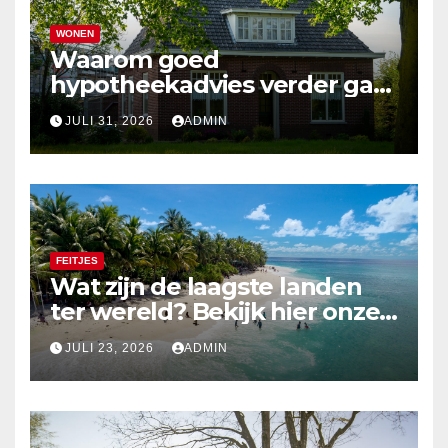
WONEN
Waarom goed
hypotheekadvies verder gaat
dan alleen cijfers
JULI 31, 2026
ADMIN
FEITJES
Wat zijn de laagste landen
ter wereld? Bekijk hier onze
top 10
JULI 23, 2026
ADMIN