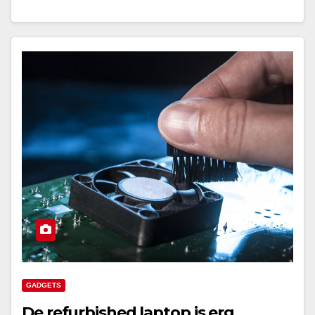
GADGETS
De refurbished laptop is erg