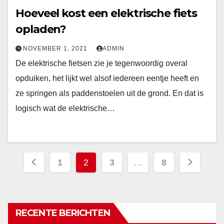
Hoeveel kost een elektrische fiets
opladen?
NOVEMBER 1, 2021
ADMIN
De elektrische fietsen zie je tegenwoordig overal
opduiken, het lijkt wel alsof iedereen eentje heeft en
ze springen als paddenstoelen uit de grond. En dat is
logisch wat de elektrische…
Berichten
1
2
3
…
8
paginering
RECENTE BERICHTEN