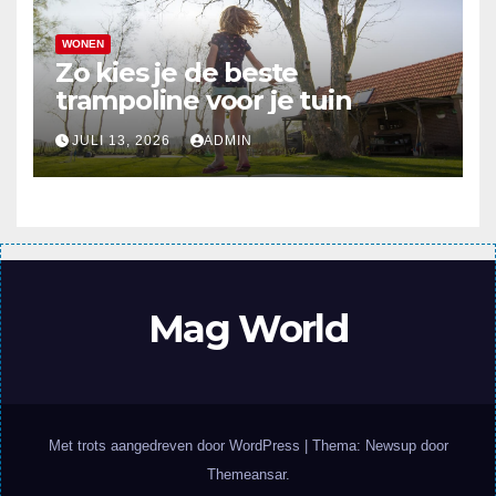
WONEN
Zo kies je de beste
trampoline voor je tuin
JULI 13, 2026
ADMIN
Mag World
Met trots aangedreven door WordPress
|
Thema: Newsup door
Themeansar
.