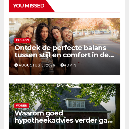
YOU MISSED
FASHION
Ontdek de perfecte balans
tussen stijl en comfort in de
nieuwste damesmode
AUGUSTUS 3, 2026
ADMIN
WONEN
Waarom goed
hypotheekadvies verder gaat
dan alleen cijfers