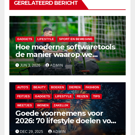
GERELATEERD BERICHT
GADGETS
LIFESTYLE
SPORT EN BEWEGING
Hoe moderne softwaretools
de manier waarop we
atletische prestaties volgen
JUN 3, 2026
ADMIN
verbeteren
AUTO'S
BEAUTY
BOEKEN
DIEREN
FASHION
FEITJES
GADGETS
LIFESTYLE
REIZEN
TIPS
WEETJES
WONEN
ZAKELIJK
Goede voornemens voor
2026: 70 lifestyle doelen voor
een veelzijdig en leuk jaar
DEC 29, 2025
ADMIN