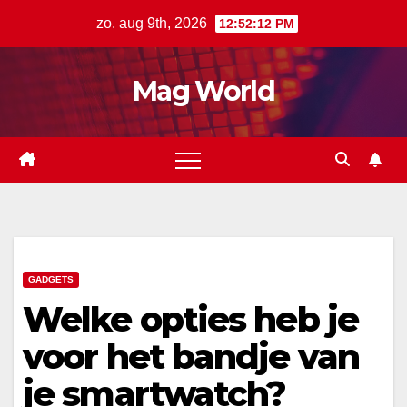
Ga
zo. aug 9th, 2026
12:52:13 PM
naar
de
Mag World
inhoud
GADGETS
Welke opties heb je
voor het bandje van
je smartwatch?