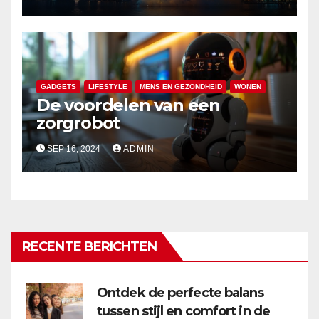
GADGETS
LIFESTYLE
MENS EN GEZONDHEID
WONEN
De voordelen van een
zorgrobot
SEP 16, 2024
ADMIN
RECENTE BERICHTEN
Ontdek de perfecte balans
tussen stijl en comfort in de