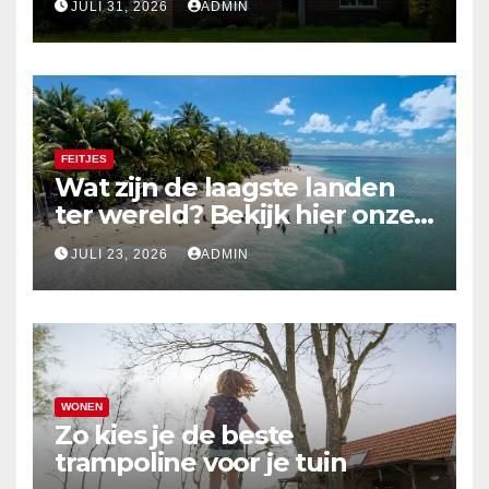
JULI 31, 2026
ADMIN
FEITJES
Wat zijn de laagste landen
ter wereld? Bekijk hier onze
top 10
JULI 23, 2026
ADMIN
WONEN
Zo kies je de beste
trampoline voor je tuin