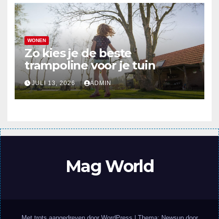
WONEN
Zo kies je de beste
trampoline voor je tuin
JULI 13, 2026
ADMIN
Mag World
Met trots aangedreven door WordPress
|
Thema: Newsup door