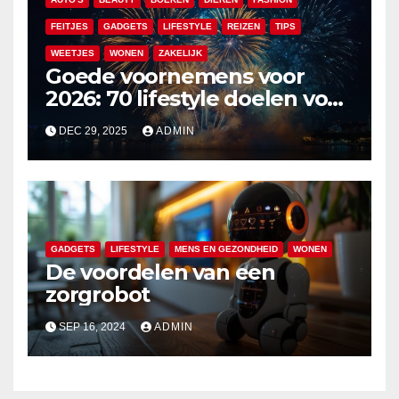
FEITJES
GADGETS
LIFESTYLE
REIZEN
TIPS
WEETJES
WONEN
ZAKELIJK
Goede voornemens voor
2026: 70 lifestyle doelen voor
een veelzijdig en leuk jaar
DEC 29, 2025
ADMIN
GADGETS
LIFESTYLE
MENS EN GEZONDHEID
WONEN
De voordelen van een
zorgrobot
SEP 16, 2024
ADMIN