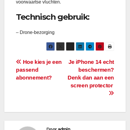
voorwaartse vluchten.
Technisch gebruik:
– Drone-bezorging
Bericht
Hoe kies je een
Je iPhone 14 echt
passend
beschermen?
navigatie
abonnement?
Denk dan aan een
screen protector
Door
admin