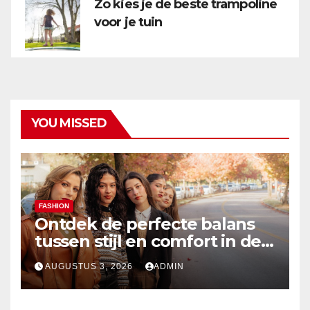
Zo kies je de beste trampoline
voor je tuin
YOU MISSED
FASHION
Ontdek de perfecte balans
tussen stijl en comfort in de
nieuwste damesmode
AUGUSTUS 3, 2026
ADMIN