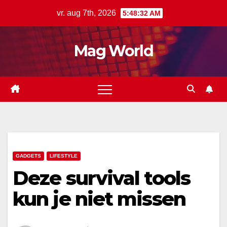
Ga
vr. aug 7th, 2026
5:48:32 AM
naar
de
Mag World
inhoud
GADGETS
LIFESTYLE
Deze survival tools
kun je niet missen