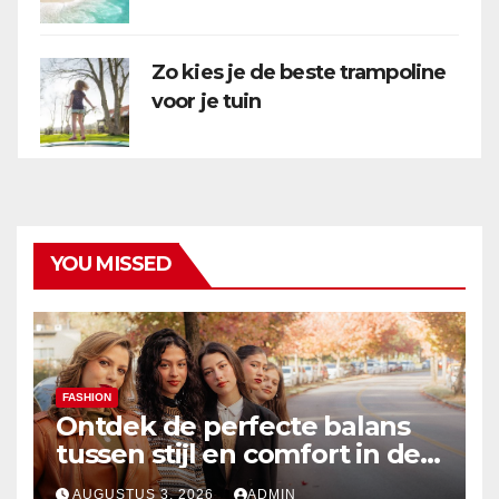
Zo kies je de beste trampoline
voor je tuin
YOU MISSED
FASHION
Ontdek de perfecte balans
tussen stijl en comfort in de
nieuwste damesmode
AUGUSTUS 3, 2026
ADMIN