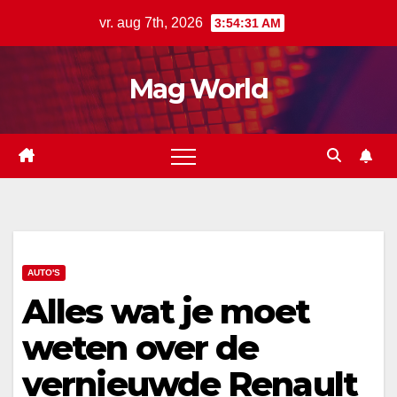
Ga
vr. aug 7th, 2026
3:54:32 AM
naar
de
Mag World
inhoud
AUTO'S
Alles wat je moet
weten over de
vernieuwde Renault