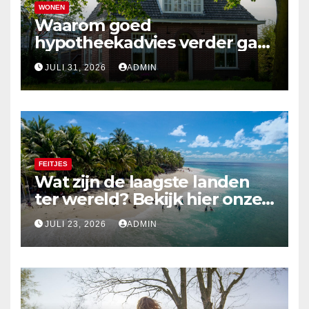
WONEN
Waarom goed
hypotheekadvies verder gaat
dan alleen cijfers
JULI 31, 2026
ADMIN
FEITJES
Wat zijn de laagste landen
ter wereld? Bekijk hier onze
top 10
JULI 23, 2026
ADMIN