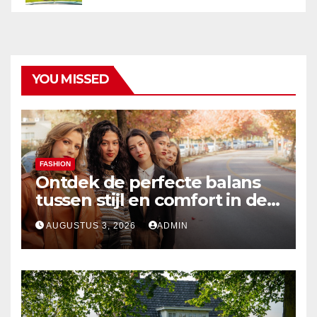
YOU MISSED
FASHION
Ontdek de perfecte balans
tussen stijl en comfort in de
nieuwste damesmode
AUGUSTUS 3, 2026
ADMIN