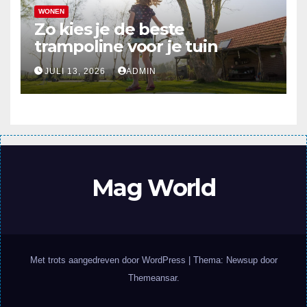
WONEN
Zo kies je de beste
trampoline voor je tuin
JULI 13, 2026
ADMIN
Mag World
Met trots aangedreven door WordPress
|
Thema: Newsup door
Themeansar
.