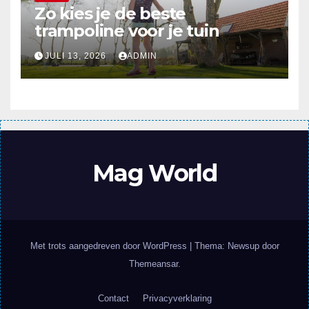
Zo kies je de beste
trampoline voor je tuin
JULI 13, 2026
ADMIN
Mag World
Met trots aangedreven door WordPress
|
Thema: Newsup door
Themeansar
.
Contact
Privacyverklaring