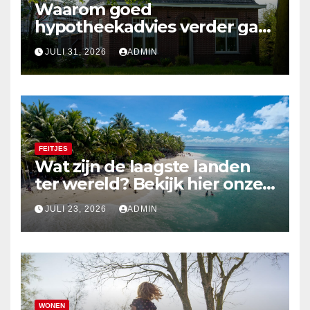
Waarom goed
hypotheekadvies verder gaat
dan alleen cijfers
JULI 31, 2026
ADMIN
FEITJES
Wat zijn de laagste landen
ter wereld? Bekijk hier onze
top 10
JULI 23, 2026
ADMIN
WONEN