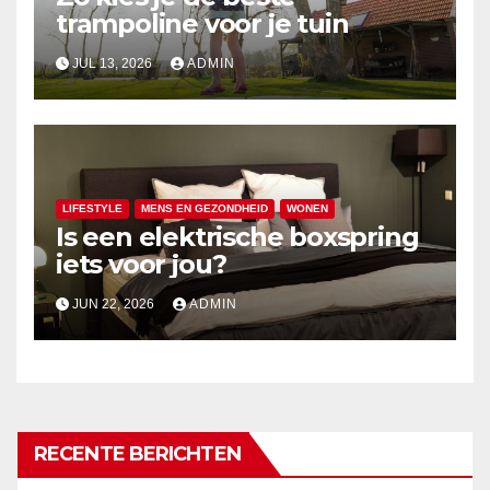
trampoline voor je tuin
JUL 13, 2026
ADMIN
LIFESTYLE
MENS EN GEZONDHEID
WONEN
Is een elektrische boxspring
iets voor jou?
JUN 22, 2026
ADMIN
RECENTE BERICHTEN