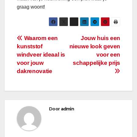
graag woont!
Bericht
Waarom een
Jouw huis een
kunststof
nieuwe look geven
navigatie
windveer ideaal is
voor een
voor jouw
schappelijke prijs
dakrenovatie
Door
admin