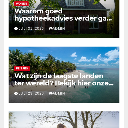
WONEN
Waarom goed
hypotheekadvies verder gaat
dan alleen cijfers
JULI 31, 2026
ADMIN
FEITJES
Wat zijn de laagste landen
ter wereld? Bekijk hier onze
top 10
JULI 23, 2026
ADMIN