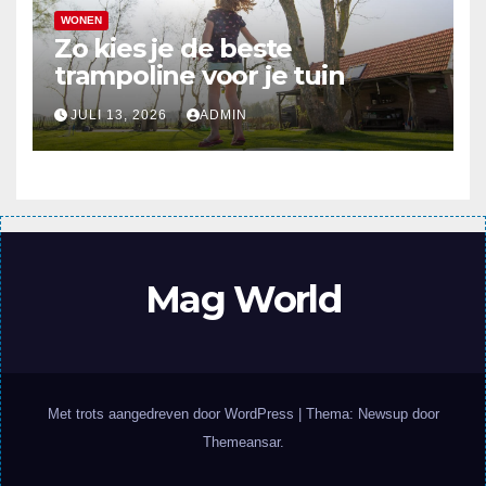
WONEN
Zo kies je de beste
trampoline voor je tuin
JULI 13, 2026
ADMIN
Mag World
Met trots aangedreven door WordPress
|
Thema: Newsup door
Themeansar
.