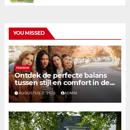
YOU MISSED
FASHION
Ontdek de perfecte balans
tussen stijl en comfort in de
nieuwste damesmode
AUGUSTUS 3, 2026
ADMIN