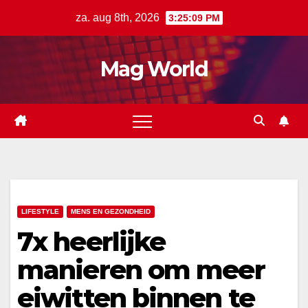
Ga
za. aug 8th, 2026
3:25:10 PM
naar
de
Mag World
inhoud
LIFESTYLE
MENS EN GEZONDHEID
7x heerlijke
manieren om meer
eiwitten binnen te