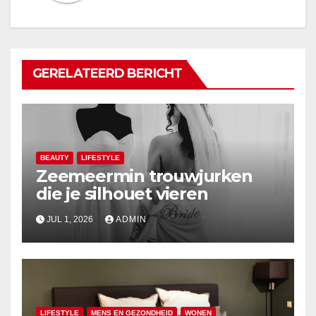
GERELATEERD BERICHT
BEAUTY
LIFESTYLE
Zeemeermin trouwjurken
die je silhouet vieren
JUL 1, 2026
ADMIN
LIFESTYLE
MENS EN GEZONDHEID
WONEN