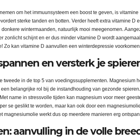
 nemen om het immuunsysteem een boost te geven, is vitamine 
vordert sterke tanden en botten. Verder heeft extra vitamine D 
in de donkere wintermaanden, natuurlijk mooi meegenomen. Aange
 zonlicht schijnt en er dus minder vitamine D wordt aangemaak
ee! Zo kan vitamine D aanvullen een winterdepressie voorkomen
spannen en versterk je spiere
e tweede in de top 5 van voedingssupplementen. Magnesium h
een belangrijke rol bij de instandhouding van gezonde spieren
et name in stressvolle tijden kan magnesium voor meer geeste
 per se geslikt te worden, maar kan ook door een magnesiumolie
t magnesiumolie werkt dus op meerdere manieren erg ontspa
n: aanvulling in de volle bree