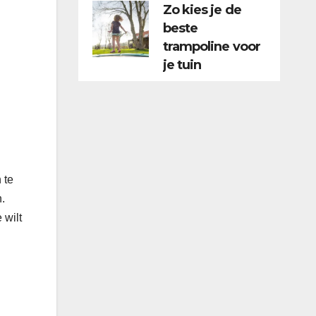
Zo kies je de
beste
trampoline voor
je tuin
 te
.
 wilt