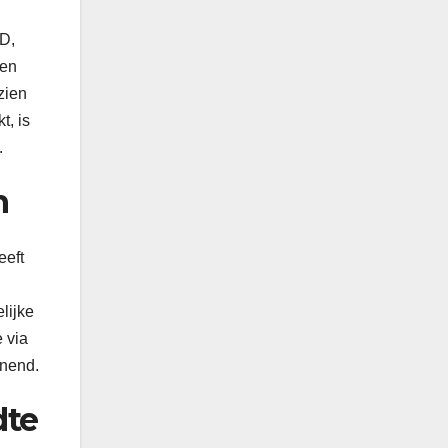
D,
een
zien
t, is
.
n
eeft
.
lijke
 via
nnend.
dte