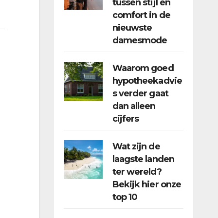
tussen stijl en
comfort in de
nieuwste
damesmode
Waarom goed
hypotheekadvie
s verder gaat
dan alleen
cijfers
Wat zijn de
laagste landen
ter wereld?
Bekijk hier onze
top 10