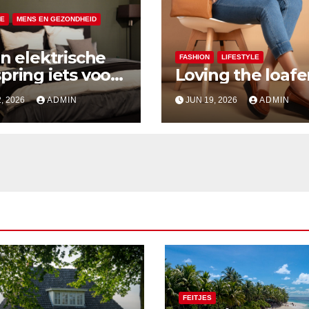
LE
MENS EN GEZONDHEID
en elektrische
FASHION
LIFESTYLE
pring iets voor
Loving the loafe
, 2026
ADMIN
JUN 19, 2026
ADMIN
FEITJES