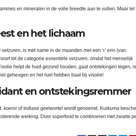
tamines en mineralen in de volle breedte aan te vullen. Maar let
eest en het lichaam
vetzuren, is met name in de maanden met een ‘r’ erin (van
hoort tot de categorie essentiële vetzuren, omdat het menselijk
isolie helpt de huid gezond houden, gaat ontstekingen tegen, i
et geheugen en het hart hebben baat bij visolie!
idant en ontstekingsremmer
d, koenir of Indiase geelwortel wordt genoemd. Kurkuma besch
oxiderende werking. Door superfood te combineren met zwarte p