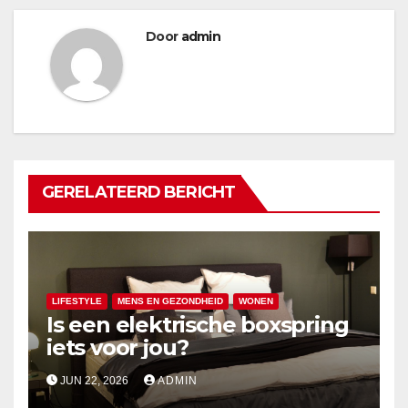
Door
admin
GERELATEERD BERICHT
LIFESTYLE
MENS EN GEZONDHEID
WONEN
Is een elektrische boxspring
iets voor jou?
JUN 22, 2026
ADMIN