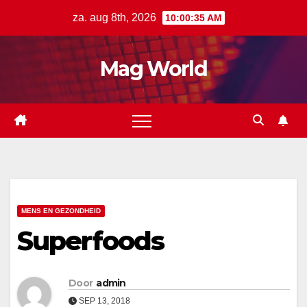
Ga
za. aug 8th, 2026
10:00:36 AM
naar
de
Mag World
inhoud
MENS EN GEZONDHEID
Superfoods
Door
admin
SEP 13, 2018