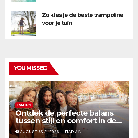
Zo kies je de beste trampoline
voor je tuin
YOU MISSED
FASHION
Ontdek de perfecte balans
tussen stijl en comfort in de
nieuwste damesmode
AUGUSTUS 3, 2026
ADMIN