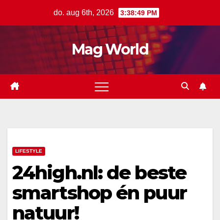
Ga
do. aug 6th, 2026
3:38:49 PM
naar
de
Mag World
inhoud
LIFESTYLE
24high.nl: de beste
smartshop én puur
natuur!