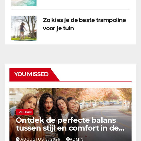
Zo kies je de beste trampoline
voor je tuin
YOU MISSED
FASHION
Ontdek de perfecte balans
tussen stijl en comfort in de
nieuwste damesmode
AUGUSTUS 3, 2026
ADMIN