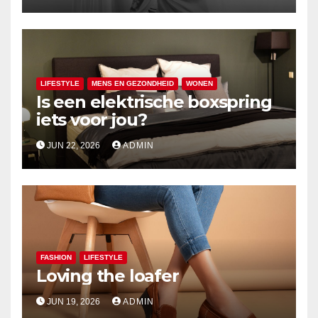
LIFESTYLE
MENS EN GEZONDHEID
WONEN
Is een elektrische boxspring
iets voor jou?
JUN 22, 2026
ADMIN
FASHION
LIFESTYLE
Loving the loafer
JUN 19, 2026
ADMIN