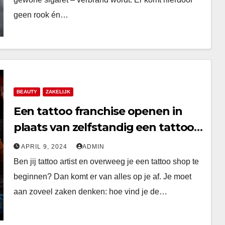
geen rook én…
BEAUTY
ZAKELIJK
Een tattoo franchise openen in
plaats van zelfstandig een tattoo
shop beginnen: de voordelen
APRIL 9, 2024
ADMIN
Ben jij tattoo artist en overweeg je een tattoo shop te
beginnen? Dan komt er van alles op je af. Je moet
aan zoveel zaken denken: hoe vind je de…