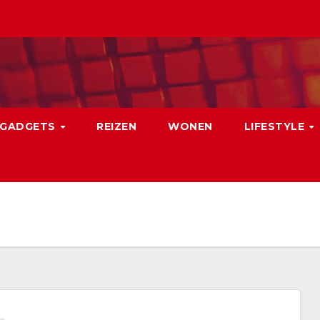
GADGETS
REIZEN
WONEN
LIFESTYLE