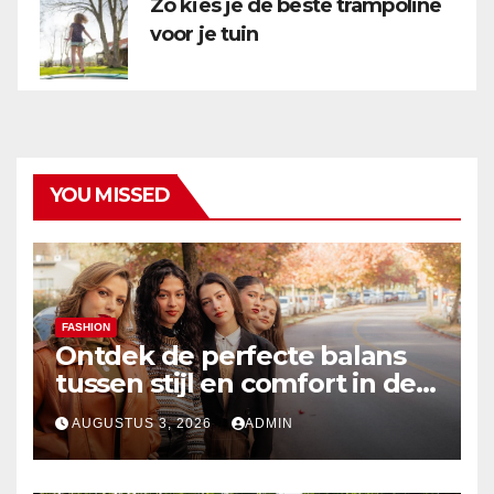
Zo kies je de beste trampoline
voor je tuin
YOU MISSED
FASHION
Ontdek de perfecte balans
tussen stijl en comfort in de
nieuwste damesmode
AUGUSTUS 3, 2026
ADMIN