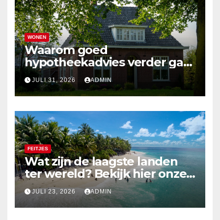
WONEN
Waarom goed
hypotheekadvies verder gaat
dan alleen cijfers
JULI 31, 2026
ADMIN
FEITJES
Wat zijn de laagste landen
ter wereld? Bekijk hier onze
top 10
JULI 23, 2026
ADMIN