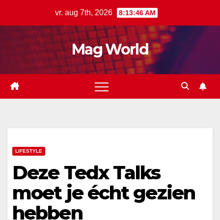
Ga
vr. aug 7th, 2026
8:13:47 AM
naar
de
Mag World
inhoud
LIFESTYLE
Deze Tedx Talks
moet je écht gezien
hebben