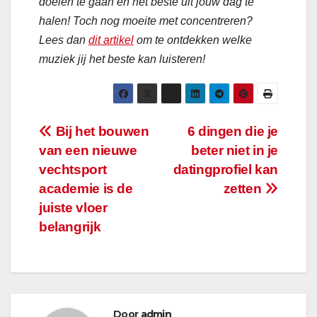
doelen te gaan en het beste uit jouw dag te
halen! Toch nog moeite met concentreren?
Lees dan
dit artikel
om te ontdekken welke
muziek jij het beste kan luisteren!
Bericht
Bij het bouwen
6 dingen die je
van een nieuwe
beter niet in je
navigatie
vechtsport
datingprofiel kan
academie is de
zetten
juiste vloer
belangrijk
Door
admin