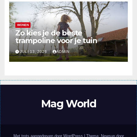
WONEN
Zo kies je de beste
trampoline voor je tuin
JULI 13, 2026
ADMIN
Mag World
Met trots aangedreven door WordPress
|
Thema: Newsup door