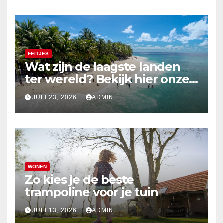
FEITJES
Wat zijn de laagste landen
ter wereld? Bekijk hier onze
top 10
JULI 23, 2026
ADMIN
WONEN
Zo kies je de beste
trampoline voor je tuin
JULI 13, 2026
ADMIN