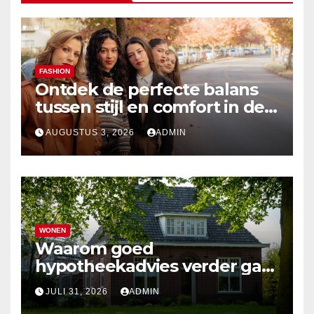
FASHION
Ontdek de perfecte balans
tussen stijl en comfort in de
nieuwste damesmode
AUGUSTUS 3, 2026
ADMIN
WONEN
Waarom goed
hypotheekadvies verder gaat
dan alleen cijfers
JULI 31, 2026
ADMIN