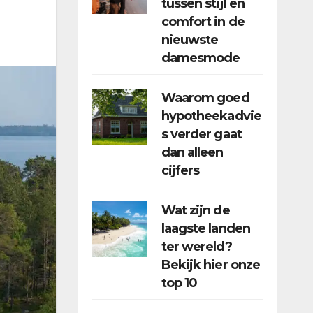
tussen stijl en
comfort in de
nieuwste
damesmode
Waarom goed
hypotheekadvie
s verder gaat
dan alleen
cijfers
Wat zijn de
laagste landen
ter wereld?
Bekijk hier onze
top 10