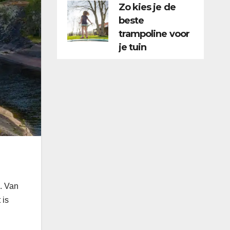
Zo kies je de
beste
trampoline voor
je tuin
. Van
 is