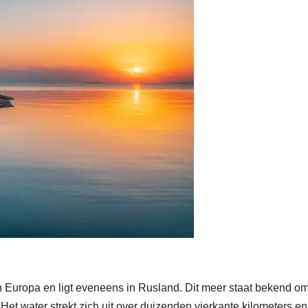
 Europa en ligt eveneens in Rusland. Dit meer staat bekend om
et water strekt zich uit over duizenden vierkante kilometers en