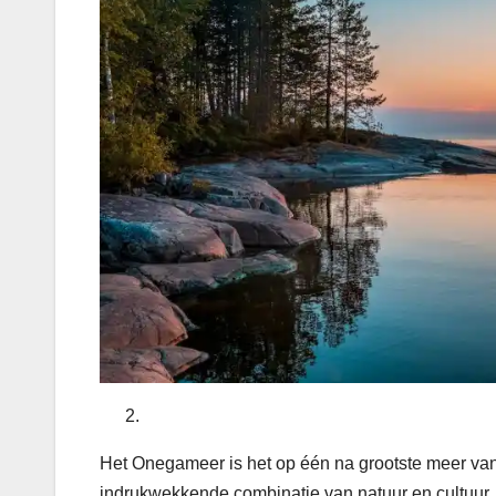
Het Onegameer is het op één na grootste meer van
indrukwekkende combinatie van natuur en cultuur. H