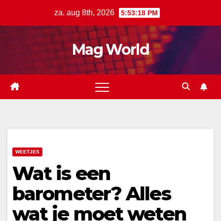
Ga
za. aug 8th, 2026
5:53:19 PM
naar
de
Mag World
inhoud
WEETJES
Wat is een
barometer? Alles
wat je moet weten