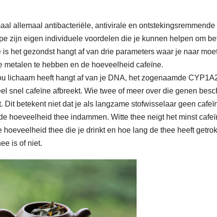
aal allemaal antibacteriële, antivirale en ontstekingsremmende
ype zijn eigen individuele voordelen die je kunnen helpen om bet
is het gezondst hangt af van drie parameters waar je naar moe
re metalen te hebben en de hoeveelheid cafeïne.
 jou lichaam heeft hangt af van je DNA, het zogenaamde CYP1A
eel snel cafeïne afbreekt. Wie twee of meer over die genen besc
st. Dit betekent niet dat je als langzame stofwisselaar geen cafeï
e hoeveelheid thee indammen. Witte thee neigt het minst cafeï
e hoeveelheid thee die je drinkt en hoe lang de thee heeft getro
e is of niet.