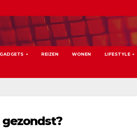
GADGETS
REIZEN
WONEN
LIFESTYLE
t gezondst?