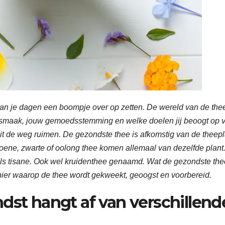
kan je dagen een boompje over op zetten. De wereld van de the
le smaak, jouw gemoedsstemming en welke doelen jij beoogt op 
t de weg ruimen. De gezondste thee is afkomstig van de theepl
groene, zwarte of oolong thee komen allemaal van dezelfde plant
als tisane. Ook wel kruidenthee genaamd. Wat de gezondste th
nier waarop de thee wordt gekweekt, geoogst en voorbereid.
dst hangt af van verschillend