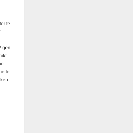
er te
t
2 gen.
hikt
ne
ne te
kken.