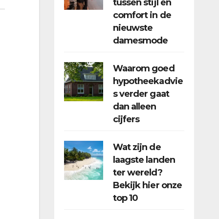
tussen stijl en
comfort in de
nieuwste
damesmode
Waarom goed
hypotheekadvie
s verder gaat
dan alleen
cijfers
Wat zijn de
laagste landen
ter wereld?
Bekijk hier onze
top 10