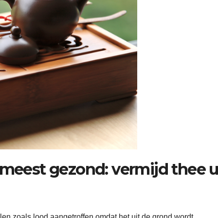
 meest gezond: vermijd thee u
en zoals lood aangetroffen omdat het uit de grond wordt