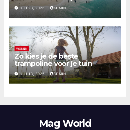
top 10
JULI 23, 2026
ADMIN
WONEN
Zo kies je de beste
trampoline voor je tuin
JULI 13, 2026
ADMIN
Mag World