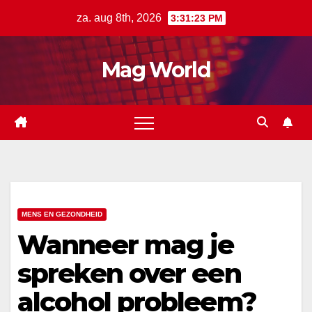
Ga
za. aug 8th, 2026
3:31:24 PM
naar
de
Mag World
inhoud
MENS EN GEZONDHEID
Wanneer mag je
spreken over een
alcohol probleem?