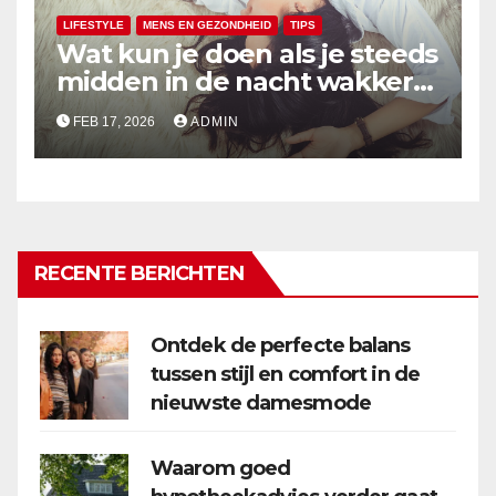
LIFESTYLE
MENS EN GEZONDHEID
TIPS
Wat kun je doen als je steeds
midden in de nacht wakker
wordt?
FEB 17, 2026
ADMIN
RECENTE BERICHTEN
Ontdek de perfecte balans
tussen stijl en comfort in de
nieuwste damesmode
Waarom goed