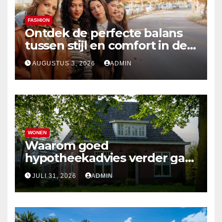
FASHION
Ontdek de perfecte balans
tussen stijl en comfort in de
nieuwste damesmode
AUGUSTUS 3, 2026
ADMIN
WONEN
Waarom goed
hypotheekadvies verder gaat
dan alleen cijfers
JULI 31, 2026
ADMIN