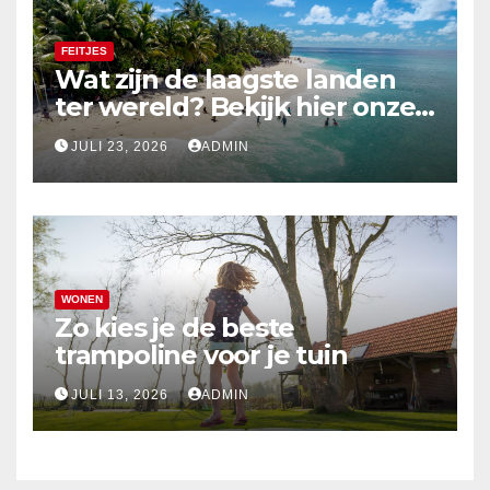
FEITJES
Wat zijn de laagste landen
ter wereld? Bekijk hier onze
top 10
JULI 23, 2026
ADMIN
WONEN
Zo kies je de beste
trampoline voor je tuin
JULI 13, 2026
ADMIN