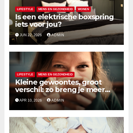
LIFESTYLE
MENS EN GEZONDHEID
WONEN
Is een elektrische boxspring
iets voor jou?
JUN 22, 2026
ADMIN
LIFESTYLE
MENS EN GEZONDHEID
Kleine gewoontes, groot
verschil: zo breng je meer
rust in je dag
APR 10, 2026
ADMIN