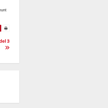
eunt
del 3