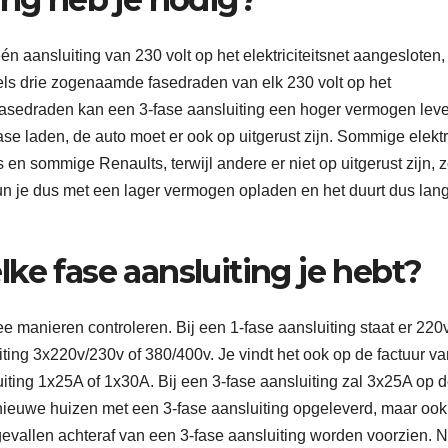
én aansluiting van 230 volt op het elektriciteitsnet aangesloten,
ddels drie zogenaamde fasedraden van elk 230 volt op het
e fasedraden kan een 3-fase aansluiting een hoger vermogen lev
fase laden, de auto moet er ook op uitgerust zijn. Sommige elekt
s en sommige Renaults, terwijl andere er niet op uitgerust zijn, 
n je dus met een lager vermogen opladen en het duurt dus lan
ke fase aansluiting je hebt?
ee manieren controleren. Bij een 1-fase aansluiting staat er 220v
uiting 3x220v/230v of 380/400v. Je vindt het ook op de factuur va
uiting 1x25A of 1x30A. Bij een 3-fase aansluiting zal 3x25A op 
nieuwe huizen met een 3-fase aansluiting opgeleverd, maar ook
gevallen achteraf van een 3-fase aansluiting worden voorzien.