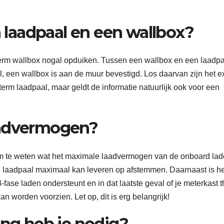
n laadpaal en een wallbox?
 term wallbox nogal opduiken. Tussen een wallbox en een laadpaa
l, een wallbox is aan de muur bevestigd. Los daarvan zijn het e
e term laadpaal, maar geldt de informatie natuurlijk ook voor een
aadvermogen?
 om te weten wat het maximale laadvermogen van de onboard lad
je laadpaal maximaal kan leveren op afstemmen. Daarnaast is he
3-fase laden ondersteunt en in dat laatste geval of je meterkast t
an worden voorzien. Let op, dit is erg belangrijk!
ing heb je nodig?