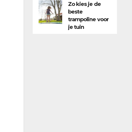
Zo kies je de
beste
trampoline voor
je tuin