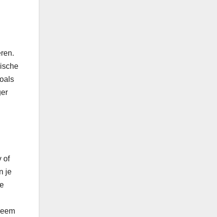
eren.
rische
zoals
ger
 of
n je
de
 Neem