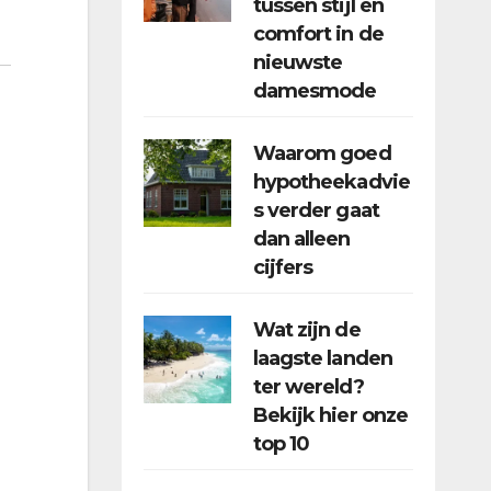
tussen stijl en
comfort in de
nieuwste
damesmode
Waarom goed
hypotheekadvie
s verder gaat
dan alleen
cijfers
Wat zijn de
laagste landen
ter wereld?
Bekijk hier onze
top 10