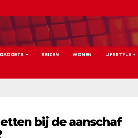
GADGETS
REIZEN
WONEN
LIFESTYLE
etten bij de aanschaf
?