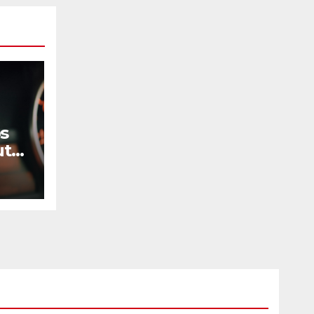
ps
uto