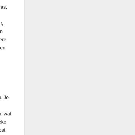
was,
r,
jn
ere
ren
. Je
, wat
ieke
ost