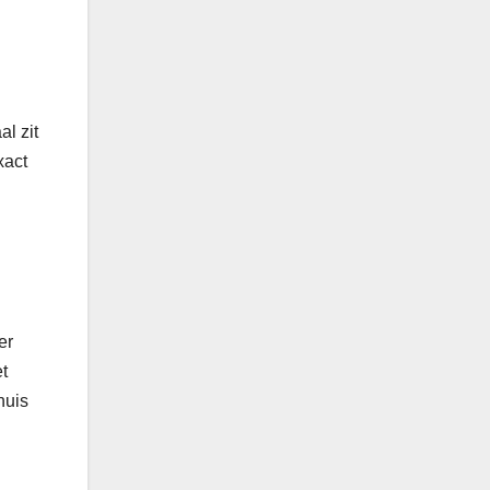
l zit
xact
er
t
huis