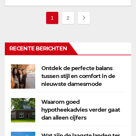
Berichten
1
2
paginering
RECENTE BERICHTEN
Ontdek de perfecte balans
tussen stijl en comfort in de
nieuwste damesmode
Waarom goed
hypotheekadvies verder gaat
dan alleen cijfers
Wat zijn de laagste landen ter