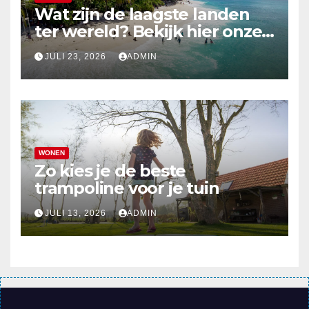
Wat zijn de laagste landen
ter wereld? Bekijk hier onze
top 10
JULI 23, 2026
ADMIN
WONEN
Zo kies je de beste
trampoline voor je tuin
JULI 13, 2026
ADMIN