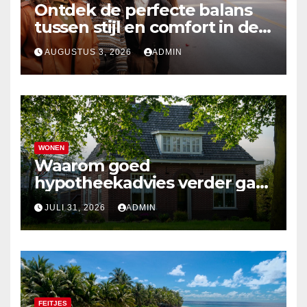
Ontdek de perfecte balans
tussen stijl en comfort in de
nieuwste damesmode
AUGUSTUS 3, 2026
ADMIN
WONEN
Waarom goed
hypotheekadvies verder gaat
dan alleen cijfers
JULI 31, 2026
ADMIN
FEITJES