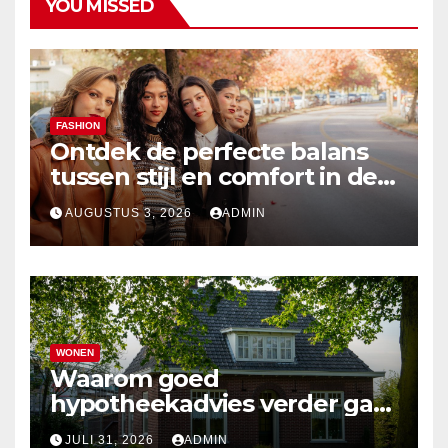
YOU MISSED
FASHION
Ontdek de perfecte balans
tussen stijl en comfort in de
nieuwste damesmode
AUGUSTUS 3, 2026
ADMIN
WONEN
Waarom goed
hypotheekadvies verder gaat
dan alleen cijfers
JULI 31, 2026
ADMIN