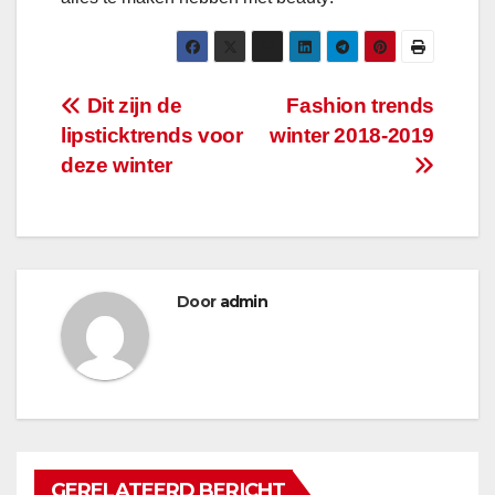
Bericht
Dit zijn de
Fashion trends
lipsticktrends voor
winter 2018-2019
navigatie
deze winter
Door
admin
GERELATEERD BERICHT