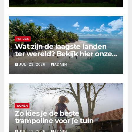
FEITJES
Wat zijn de laagste landen
ter wereld? Bekijk hier onze
top 10
JULI 23, 2026
ADMIN
WONEN
Zo kies je de beste
trampoline voor je tuin
JULI 13, 2026
ADMIN