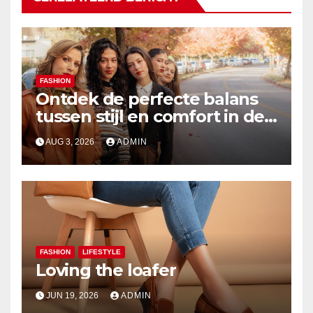
FASHION
Ontdek de perfecte balans
tussen stijl en comfort in de
nieuwste damesmode
AUG 3, 2026
ADMIN
FASHION
LIFESTYLE
Loving the loafer
JUN 19, 2026
ADMIN