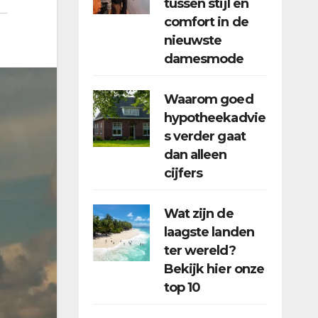
tussen stijl en
comfort in de
nieuwste
damesmode
Waarom goed
hypotheekadvie
s verder gaat
dan alleen
cijfers
Wat zijn de
laagste landen
ter wereld?
Bekijk hier onze
top 10