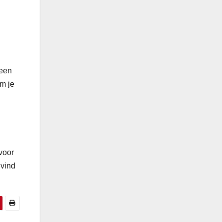
 een
om je
 voor
 vind