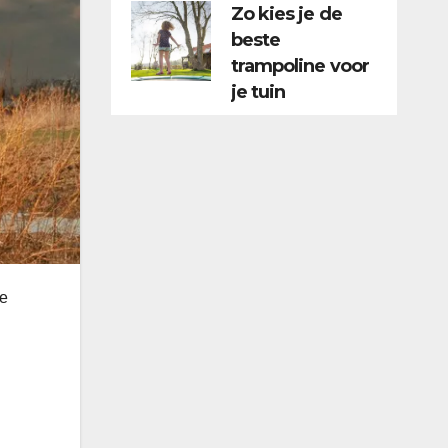
Zo kies je de
beste
trampoline voor
je tuin
de