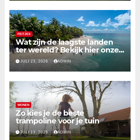
FEITJES
Wat zijn de laagste landen
ter wereld? Bekijk hier onze
top 10
JULI 23, 2026
ADMIN
WONEN
Zo kies je de beste
trampoline voor je tuin
JULI 13, 2026
ADMIN