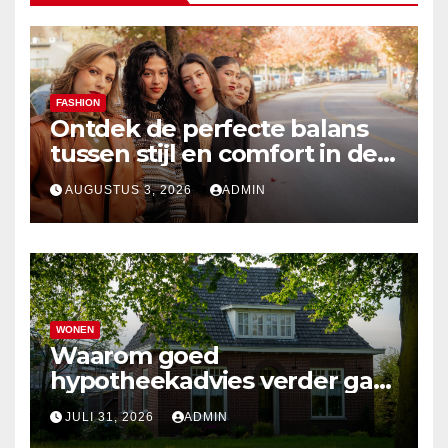
FASHION
Ontdek de perfecte balans
tussen stijl en comfort in de
nieuwste damesmode
AUGUSTUS 3, 2026
ADMIN
WONEN
Waarom goed
hypotheekadvies verder gaat
dan alleen cijfers
JULI 31, 2026
ADMIN