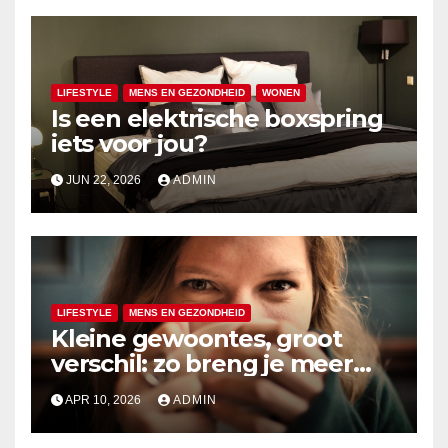
LIFESTYLE
MENS EN GEZONDHEID
WONEN
Is een elektrische boxspring
iets voor jou?
JUN 22, 2026
ADMIN
LIFESTYLE
MENS EN GEZONDHEID
Kleine gewoontes, groot
verschil: zo breng je meer
rust in je dag
APR 10, 2026
ADMIN