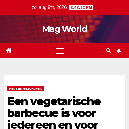
Ga
zo. aug 9th, 2026
2:42:33 PM
naar
de
Mag World
inhoud
MENS EN GEZONDHEID
Een vegetarische
barbecue is voor
iedereen en voor