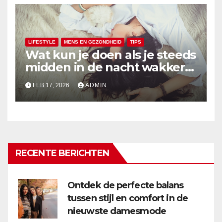
LIFESTYLE
MENS EN GEZONDHEID
TIPS
Wat kun je doen als je steeds
midden in de nacht wakker
wordt?
FEB 17, 2026
ADMIN
RECENTE BERICHTEN
Ontdek de perfecte balans
tussen stijl en comfort in de
nieuwste damesmode