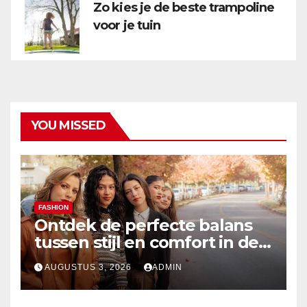
Zo kies je de beste trampoline
voor je tuin
YOU MISSED
FASHION
Ontdek de perfecte balans
tussen stijl en comfort in de
nieuwste damesmode
AUGUSTUS 3, 2026
ADMIN