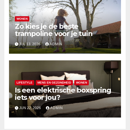
WONEN
Zo kies je de beste
trampoline voor je tuin
JUL 13, 2026
ADMIN
LIFESTYLE
MENS EN GEZONDHEID
WONEN
Is een elektrische boxspring
iets voor jou?
JUN 22, 2026
ADMIN