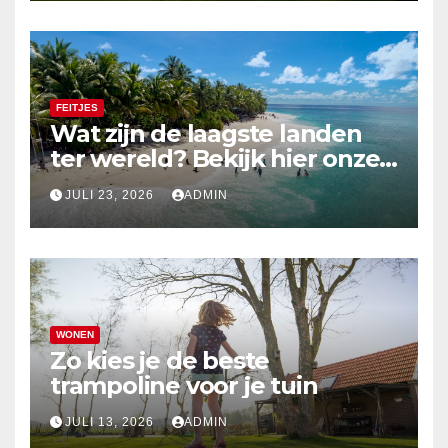
FEITJES
Wat zijn de laagste landen
ter wereld? Bekijk hier onze
top 10
JULI 23, 2026
ADMIN
WONEN
Zo kies je de beste
trampoline voor je tuin
JULI 13, 2026
ADMIN