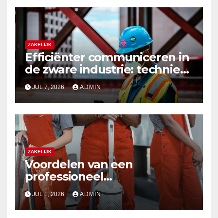
ZAKELIJK
Efficiënter communiceren in
de zware industrie: techniek
die standhoudt
JUL 7, 2026
ADMIN
ZAKELIJK
Voordelen van een
professioneel
schoonmaakbedrijf
JUL 1, 2026
ADMIN