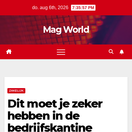
Ga
do. aug 6th, 2026
7:35:58 PM
naar
de
Mag World
inhoud
ZAKELIJK
Dit moet je zeker
hebben in de
bedrijfskantine