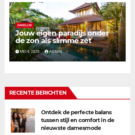
ZAKELIJK
Jouw eigen paradijs onder
de zon als slimme zet
MEI 4, 2026
ADMIN
RECENTE BERICHTEN
Ontdek de perfecte balans
tussen stijl en comfort in de
nieuwste damesmode