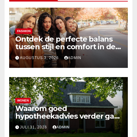
FASHION
Ontdek de perfecte balans
tussen stijl en comfort in de
nieuwste damesmode
AUGUSTUS 3, 2026
ADMIN
WONEN
Waarom goed
hypotheekadvies verder gaat
dan alleen cijfers
JULI 31, 2026
ADMIN