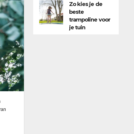
Zo kies je de
beste
trampoline voor
je tuin
n
van