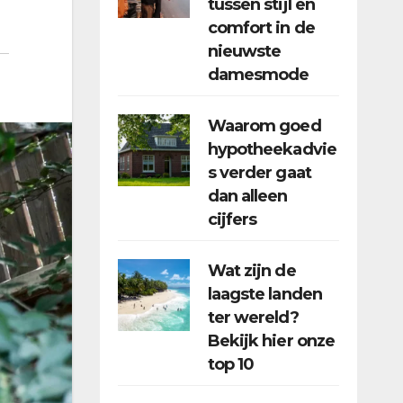
tussen stijl en
comfort in de
nieuwste
damesmode
Waarom goed
hypotheekadvie
s verder gaat
dan alleen
cijfers
Wat zijn de
laagste landen
ter wereld?
Bekijk hier onze
top 10