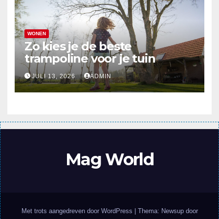
WONEN
Zo kies je de beste
trampoline voor je tuin
JULI 13, 2026
ADMIN
Mag World
Met trots aangedreven door WordPress
|
Thema: Newsup door