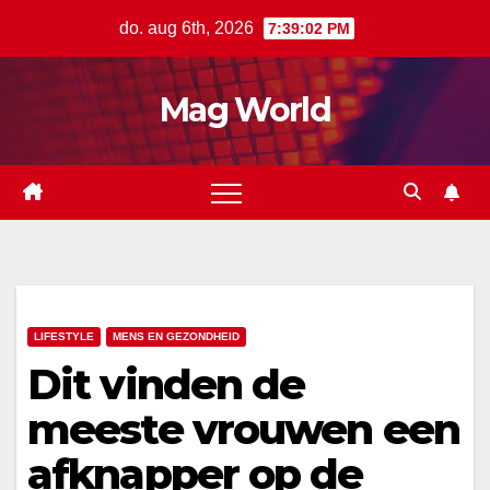
Ga
do. aug 6th, 2026
7:39:03 PM
naar
de
Mag World
inhoud
LIFESTYLE
MENS EN GEZONDHEID
Dit vinden de
meeste vrouwen een
afknapper op de