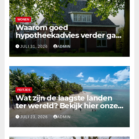
WONEN
Waarom goed
hypotheekadvies verder gaat
dan alleen cijfers
JULI 31, 2026
ADMIN
FEITJES
Wat zijn de laagste landen
ter wereld? Bekijk hier onze
top 10
JULI 23, 2026
ADMIN