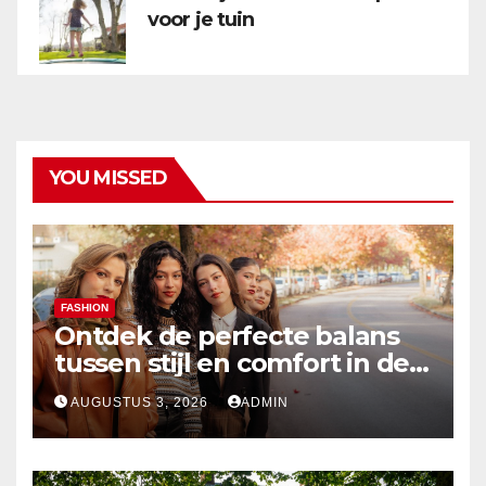
voor je tuin
YOU MISSED
FASHION
Ontdek de perfecte balans
tussen stijl en comfort in de
nieuwste damesmode
AUGUSTUS 3, 2026
ADMIN