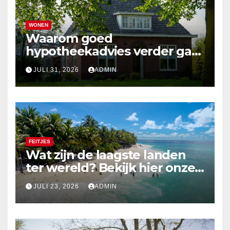
WONEN
Waarom goed
hypotheekadvies verder gaat
dan alleen cijfers
JULI 31, 2026
ADMIN
FEITJES
Wat zijn de laagste landen
ter wereld? Bekijk hier onze
top 10
JULI 23, 2026
ADMIN