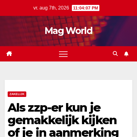
Ga
vr. aug 7th, 2026
11:04:08 PM
naar
de
Mag World
inhoud
ZAKELIJK
Als zzp-er kun je
gemakkelijk kijken
of je in aanmerking