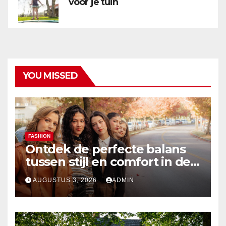
voor je tuin
YOU MISSED
FASHION
Ontdek de perfecte balans
tussen stijl en comfort in de
nieuwste damesmode
AUGUSTUS 3, 2026
ADMIN