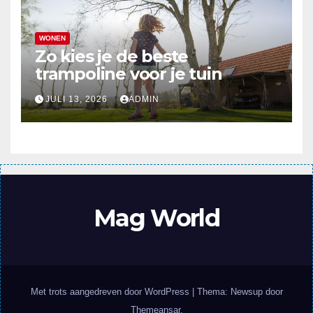
WONEN
Zo kies je de beste
trampoline voor je tuin
JULI 13, 2026
ADMIN
Mag World
Met trots aangedreven door WordPress
|
Thema: Newsup door
Themeansar
.