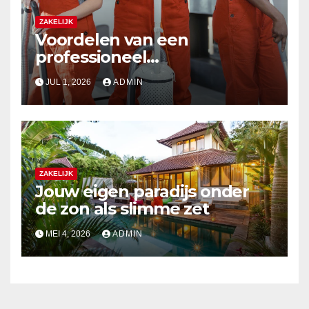
ZAKELIJK
Voordelen van een
professioneel
schoonmaakbedrijf
JUL 1, 2026
ADMIN
ZAKELIJK
Jouw eigen paradijs onder
de zon als slimme zet
MEI 4, 2026
ADMIN