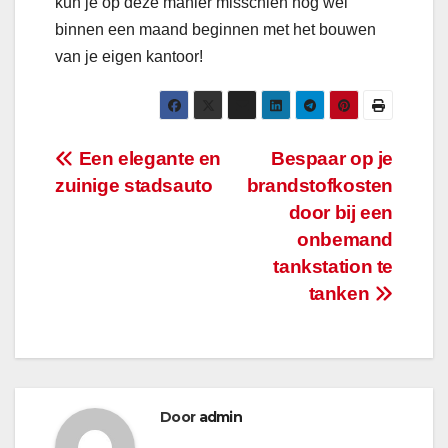
kun je op deze manier misschien nog wel
binnen een maand beginnen met het bouwen
van je eigen kantoor!
Bericht
Een elegante en
Bespaar op je
zuinige stadsauto
brandstofkosten
navigatie
door bij een
onbemand
tankstation te
tanken
Door
admin