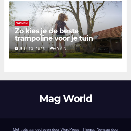
WONEN
Zo kies je de beste
trampoline voor je tuin
JULI 13, 2026
ADMIN
Mag World
Met trots aangedreven door WordPress
|
Thema: Newsup door