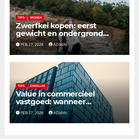
TIPS
WONEN
Zwerfkei kopen: eerst
gewicht en ondergrond
bepalen, daarna pas de maat
FEB 27, 2026
ADMIN
TIPS
ZAKELIJK
Value in commercieel
vastgoed: wanneer
‘goedkoop’ misleidt
FEB 27, 2026
ADMIN