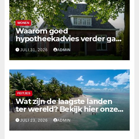
WONEN
Waarom goed
hypotheekadvies verder gaat
dan alleen cijfers
JULI 31, 2026
ADMIN
FEITJES
Wat zijn de laagste landen
ter wereld? Bekijk hier onze
top 10
JULI 23, 2026
ADMIN