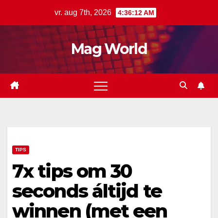
Ga
vr. aug 7th, 2026
4:36:13 AM
naar
de
Mag World
inhoud
TIPS
7x tips om 30
seconds áltijd te
winnen (met een