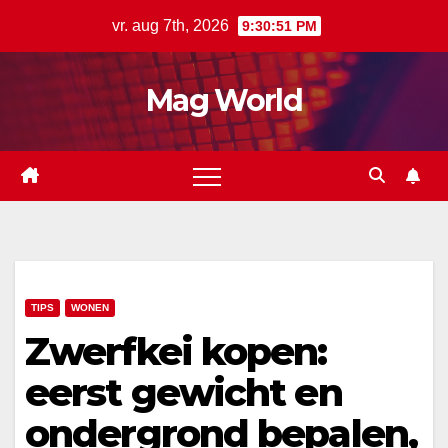
Ga
vr. aug 7th, 2026
9:30:52 PM
naar
de
Mag World
inhoud
TIPS
WONEN
Zwerfkei kopen:
eerst gewicht en
ondergrond bepalen,