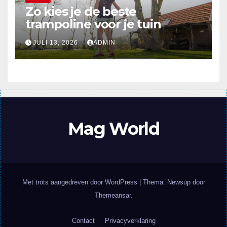
Zo kies je de beste
trampoline voor je tuin
JULI 13, 2026
ADMIN
Mag World
Met trots aangedreven door WordPress
|
Thema: Newsup door
Themeansar
.
Contact
Privacyverklaring