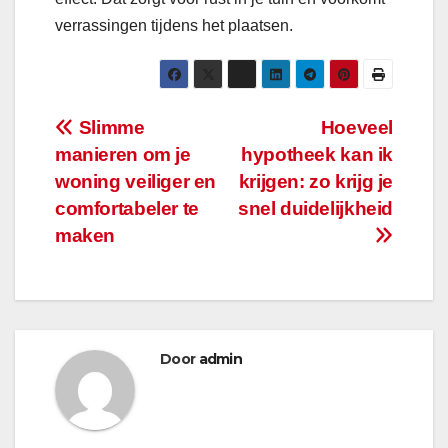
verrassingen tijdens het plaatsen.
Bericht
Slimme
Hoeveel
manieren om je
hypotheek kan ik
navigatie
woning veiliger en
krijgen: zo krijg je
comfortabeler te
snel duidelijkheid
maken
Door
admin