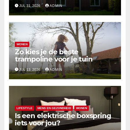
gaat dan alleen cijfers
JUL 31, 2026
ADMIN
WONEN
Zo kies je de beste
trampoline voor je tuin
JUL 13, 2026
ADMIN
LIFESTYLE
MENS EN GEZONDHEID
WONEN
Is een elektrische boxspring
iets voor jou?