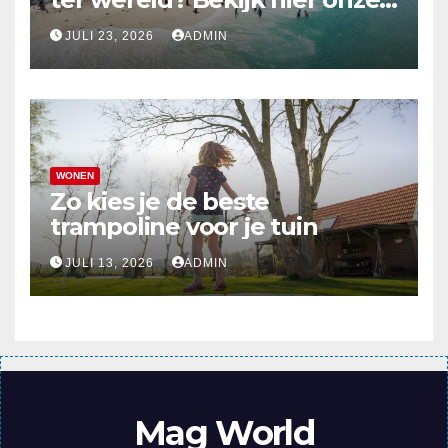
top 10
JULI 23, 2026
ADMIN
WONEN
Zo kies je de beste
trampoline voor je tuin
JULI 13, 2026
ADMIN
Mag World