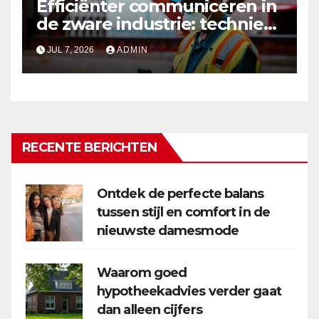
Efficiënter communiceren in
de zware industrie: techniek
die standhoudt
JUL 7, 2026
ADMIN
RECENTE BERICHTEN
Ontdek de perfecte balans
tussen stijl en comfort in de
nieuwste damesmode
Waarom goed
hypotheekadvies verder gaat
dan alleen cijfers