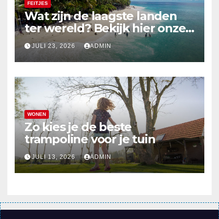
FEITJES
Wat zijn de laagste landen
ter wereld? Bekijk hier onze
top 10
JULI 23, 2026
ADMIN
WONEN
Zo kies je de beste
trampoline voor je tuin
JULI 13, 2026
ADMIN