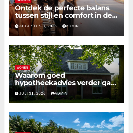
FASHION
Ontdek de perfecte balans
tussen stijl en comfort in de
nieuwste damesmode
AUGUSTUS 3, 2026
ADMIN
WONEN
Waarom goed
hypotheekadvies verder gaat
dan alleen cijfers
JULI 31, 2026
ADMIN