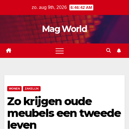
Ga
zo. aug 9th, 2026
6:46:43 AM
naar
de
Mag World
inhoud
WONEN
ZAKELIJK
Zo krijgen oude
meubels een tweede
leven