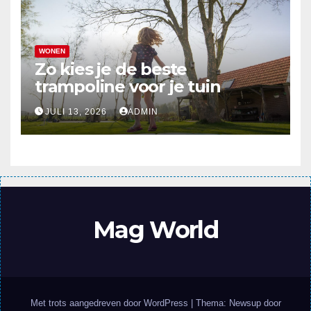
WONEN
Zo kies je de beste
trampoline voor je tuin
JULI 13, 2026
ADMIN
Mag World
Met trots aangedreven door WordPress
|
Thema: Newsup door