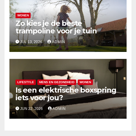
WONEN
Zo kies je de beste
trampoline voor je tuin
JUL 13, 2026
ADMIN
LIFESTYLE
MENS EN GEZONDHEID
WONEN
Is een elektrische boxspring
iets voor jou?
JUN 22, 2026
ADMIN