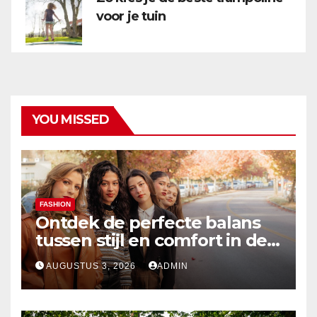
voor je tuin
YOU MISSED
FASHION
Ontdek de perfecte balans
tussen stijl en comfort in de
nieuwste damesmode
AUGUSTUS 3, 2026
ADMIN