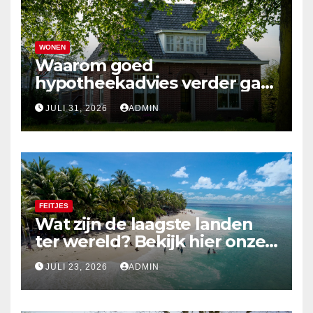
WONEN
Waarom goed
hypotheekadvies verder gaat
dan alleen cijfers
JULI 31, 2026
ADMIN
FEITJES
Wat zijn de laagste landen
ter wereld? Bekijk hier onze
top 10
JULI 23, 2026
ADMIN