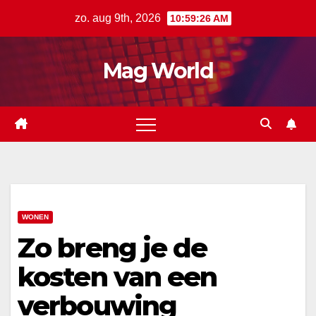
Ga
zo. aug 9th, 2026
10:59:26 AM
naar
de
Mag World
inhoud
WONEN
Zo breng je de
kosten van een
verbouwing