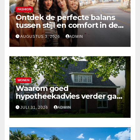
FASHION
Ontdek de perfecte balans
tussen stijl en comfort in de
nieuwste damesmode
AUGUSTUS 3, 2026
ADMIN
WONEN
Waarom goed
hypotheekadvies verder gaat
dan alleen cijfers
JULI 31, 2026
ADMIN