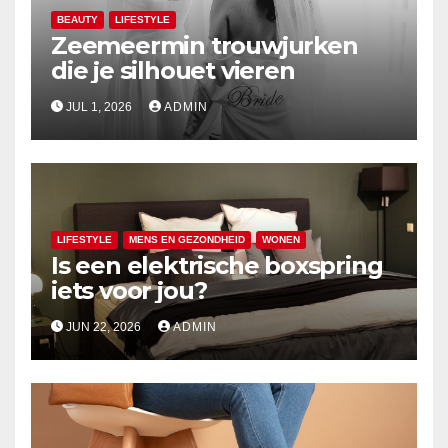
BEAUTY
LIFESTYLE
Zeemeermin trouwjurken
die je silhouet vieren
JUL 1, 2026
ADMIN
LIFESTYLE
MENS EN GEZONDHEID
WONEN
Is een elektrische boxspring
iets voor jou?
JUN 22, 2026
ADMIN