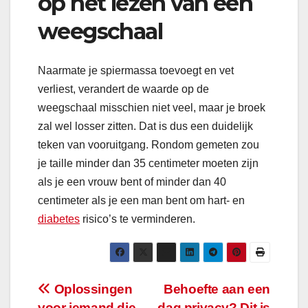
op het lezen van een
weegschaal
Naarmate je spiermassa toevoegt en vet
verliest, verandert de waarde op de
weegschaal misschien niet veel, maar je broek
zal wel losser zitten. Dat is dus een duidelijk
teken van vooruitgang. Rondom gemeten zou
je taille minder dan 35 centimeter moeten zijn
als je een vrouw bent of minder dan 40
centimeter als je een man bent om hart- en
diabetes
risico’s te verminderen.
Bericht
Oplossingen
Behoefte aan een
voor iemand die
dag privacy? Dit is