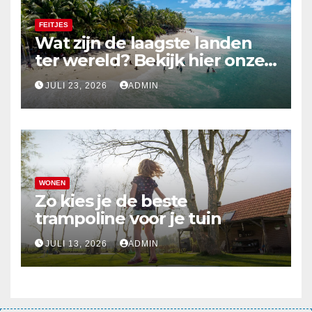
FEITJES
Wat zijn de laagste landen
ter wereld? Bekijk hier onze
top 10
JULI 23, 2026
ADMIN
WONEN
Zo kies je de beste
trampoline voor je tuin
JULI 13, 2026
ADMIN