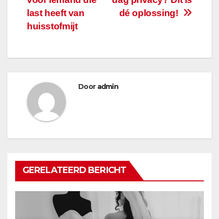
navigatie
last heeft van
dé oplossing!
huisstofmijt
Door
admin
GERELATEERD BERICHT