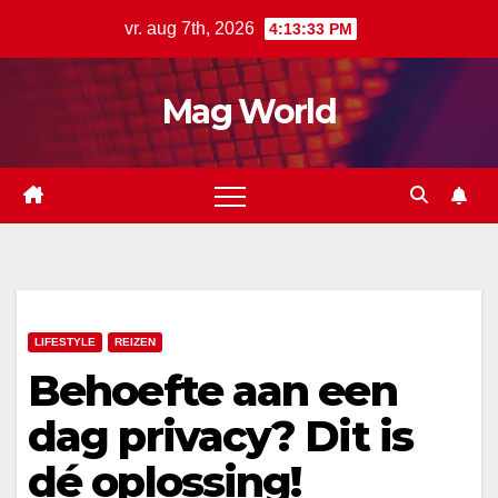
Ga
vr. aug 7th, 2026
4:13:34 PM
naar
de
Mag World
inhoud
LIFESTYLE
REIZEN
Behoefte aan een
dag privacy? Dit is
dé oplossing!