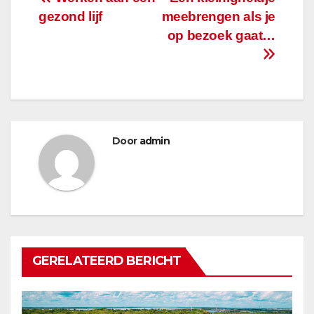
Bericht
gezond lijf
meebrengen als je
navigatie
op bezoek gaat…
Door
admin
GERELATEERD BERICHT