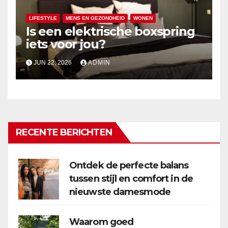
LIFESTYLE
MENS EN GEZONDHEID
WONEN
Is een elektrische boxspring
iets voor jou?
JUN 22, 2026
ADMIN
RECENTE BERICHTEN
Ontdek de perfecte balans
tussen stijl en comfort in de
nieuwste damesmode
Waarom goed