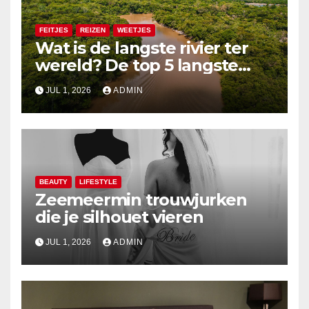
FEITJES
REIZEN
WEETJES
Wat is de langste rivier ter
wereld? De top 5 langste
rivieren uitgelegd
JUL 1, 2026
ADMIN
BEAUTY
LIFESTYLE
Zeemeermin trouwjurken
die je silhouet vieren
JUL 1, 2026
ADMIN