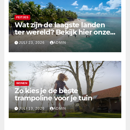
FEITJES
Wat zijn de laagste landen
ter wereld? Bekijk hier onze
top 10
JULI 23, 2026
ADMIN
WONEN
Zo kies je de beste
trampoline voor je tuin
JULI 13, 2026
ADMIN