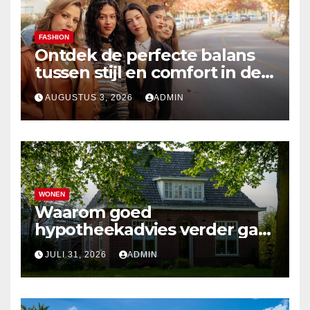
FASHION
Ontdek de perfecte balans
tussen stijl en comfort in de
nieuwste damesmode
AUGUSTUS 3, 2026
ADMIN
WONEN
Waarom goed
hypotheekadvies verder gaat
dan alleen cijfers
JULI 31, 2026
ADMIN