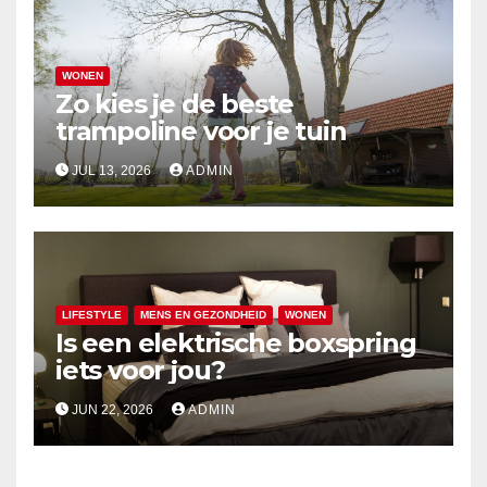
WONEN
Zo kies je de beste
trampoline voor je tuin
JUL 13, 2026
ADMIN
LIFESTYLE
MENS EN GEZONDHEID
WONEN
Is een elektrische boxspring
iets voor jou?
JUN 22, 2026
ADMIN