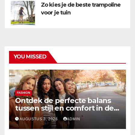
Zo kies je de beste trampoline
voor je tuin
YOU MISSED
FASHION
Ontdek de perfecte balans
tussen stijl en comfort in de
nieuwste damesmode
AUGUSTUS 3, 2026
ADMIN