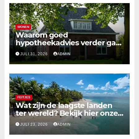
WONEN
Waarom goed
hypotheekadvies verder gaat
dan alleen cijfers
JULI 31, 2026
ADMIN
FEITJES
Wat zijn de laagste landen
ter wereld? Bekijk hier onze
top 10
JULI 23, 2026
ADMIN