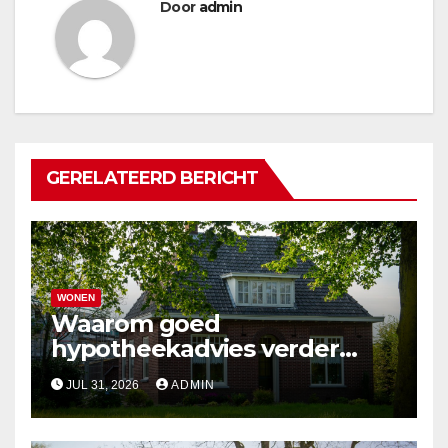
Door
admin
GERELATEERD BERICHT
WONEN
Waarom goed
hypotheekadvies verder
gaat dan alleen cijfers
JUL 31, 2026
ADMIN