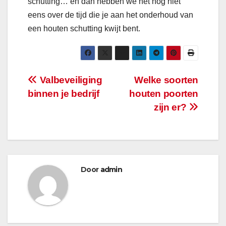
schutting… en dan hebben we het nog niet
eens over de tijd die je aan het onderhoud van
een houten schutting kwijt bent.
Bericht
Valbeveiliging
Welke soorten
binnen je bedrijf
houten poorten
navigatie
zijn er?
Door
admin