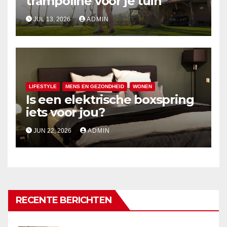
trampoline voor je tuin
JUL 13, 2026
ADMIN
LIFESTYLE
MENS EN GEZONDHEID
WONEN
Is een elektrische boxspring
iets voor jou?
JUN 22, 2026
ADMIN
RECENTE BERICHTEN