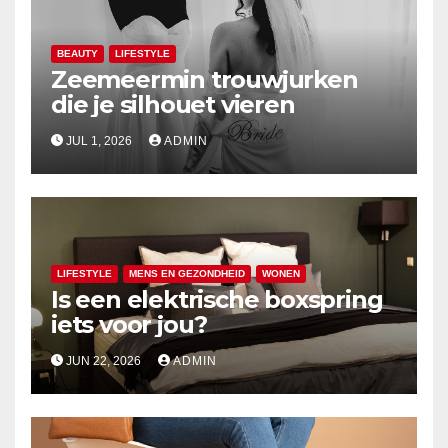
BEAUTY
LIFESTYLE
Zeemeermin trouwjurken
die je silhouet vieren
JUL 1, 2026
ADMIN
LIFESTYLE
MENS EN GEZONDHEID
WONEN
Is een elektrische boxspring
iets voor jou?
JUN 22, 2026
ADMIN