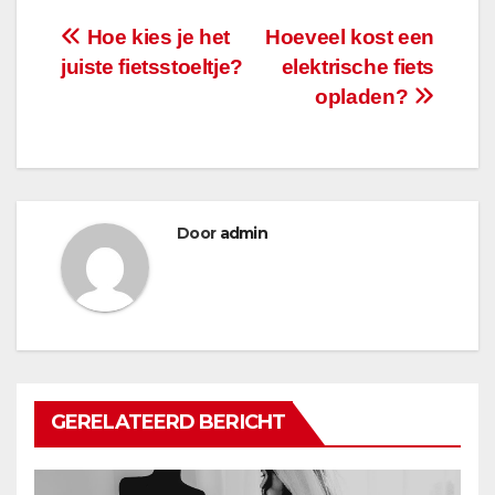
Bericht
Hoe kies je het
Hoeveel kost een
juiste fietsstoeltje?
elektrische fiets
navigatie
opladen?
Door
admin
GERELATEERD BERICHT