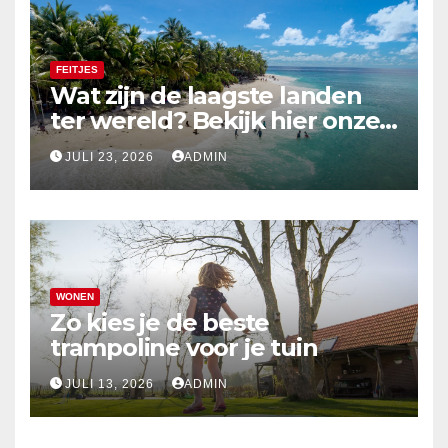
FEITJES
Wat zijn de laagste landen
ter wereld? Bekijk hier onze
top 10
JULI 23, 2026
ADMIN
WONEN
Zo kies je de beste
trampoline voor je tuin
JULI 13, 2026
ADMIN