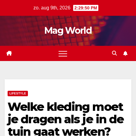
Ga
zo. aug 9th, 2026
2:29:51 PM
naar
de
Mag World
inhoud
LIFESTYLE
Welke kleding moet
je dragen als je in de
tuin gaat werken?