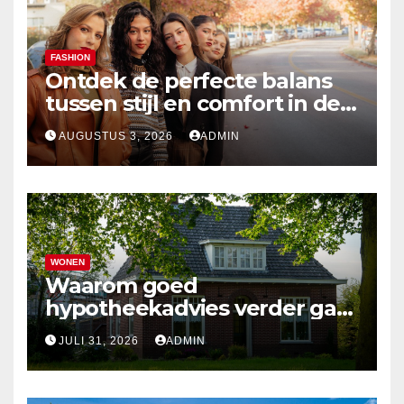
FASHION
Ontdek de perfecte balans
tussen stijl en comfort in de
nieuwste damesmode
AUGUSTUS 3, 2026
ADMIN
WONEN
Waarom goed
hypotheekadvies verder gaat
dan alleen cijfers
JULI 31, 2026
ADMIN