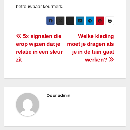
betrouwbaar keurmerk.
Bericht
5x signalen die
Welke kleding
erop wijzen dat je
moet je dragen als
navigatie
relatie in een sleur
je in de tuin gaat
zit
werken?
Door
admin