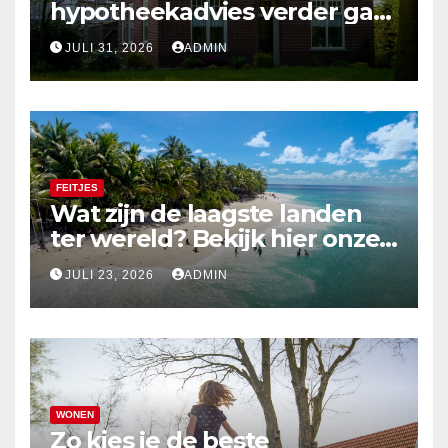
hypotheekadvies verder gaat
dan alleen cijfers
JULI 31, 2026
ADMIN
FEITJES
Wat zijn de laagste landen
ter wereld? Bekijk hier onze
top 10
JULI 23, 2026
ADMIN
WONEN
Zo kies je de beste