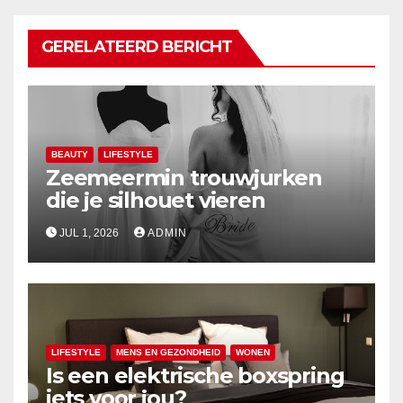
GERELATEERD BERICHT
BEAUTY
LIFESTYLE
Zeemeermin trouwjurken
die je silhouet vieren
JUL 1, 2026
ADMIN
LIFESTYLE
MENS EN GEZONDHEID
WONEN
Is een elektrische boxspring
iets voor jou?