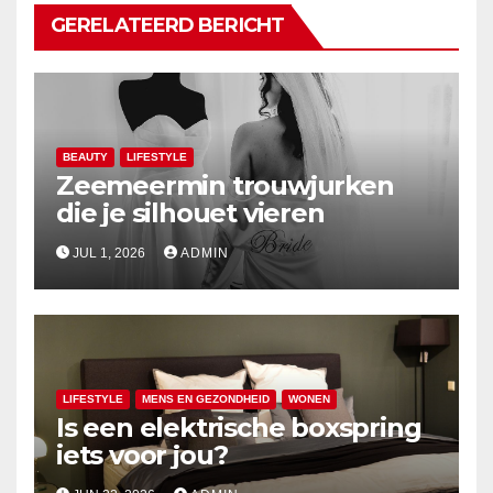
GERELATEERD BERICHT
BEAUTY
LIFESTYLE
Zeemeermin trouwjurken
die je silhouet vieren
JUL 1, 2026
ADMIN
LIFESTYLE
MENS EN GEZONDHEID
WONEN
Is een elektrische boxspring
iets voor jou?