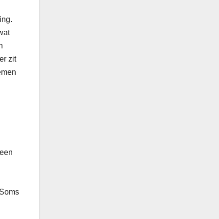
ing.
wat
n
r zit
nemen
 een
. Soms