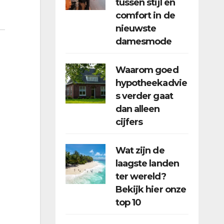
tussen stijl en
comfort in de
nieuwste
damesmode
Waarom goed
hypotheekadvie
s verder gaat
dan alleen
cijfers
Wat zijn de
laagste landen
ter wereld?
Bekijk hier onze
top 10