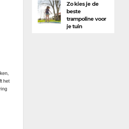
Zo kies je de
beste
trampoline voor
je tuin
aken,
t het
ring