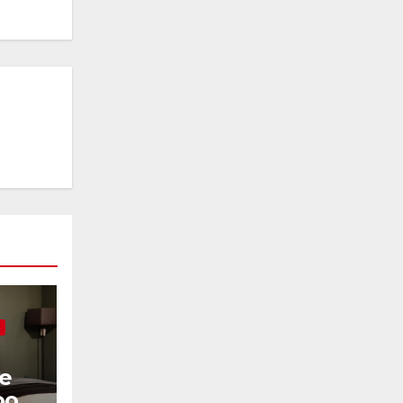
he
oor