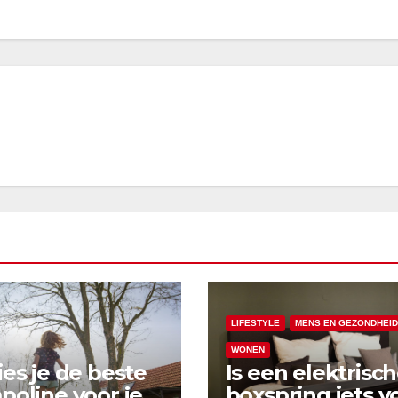
LIFESTYLE
MENS EN GEZONDHEID
WONEN
ies je de beste
Is een elektrisc
poline voor je
boxspring iets v