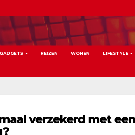
GADGETS
REIZEN
WONEN
LIFESTYLE
emaal verzekerd met ee
g?