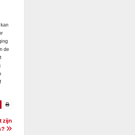
 kan
or
ging
an de
t
g
n
f
 zijn
ds?