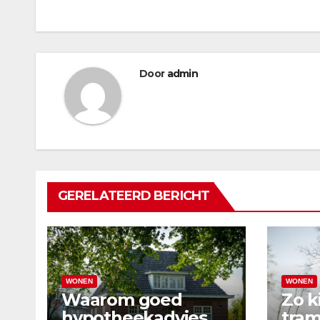
navigatie
Door
admin
GERELATEERD BERICHT
WONEN
WONEN
Waarom goed
Zo k
hypotheekadvies
tram