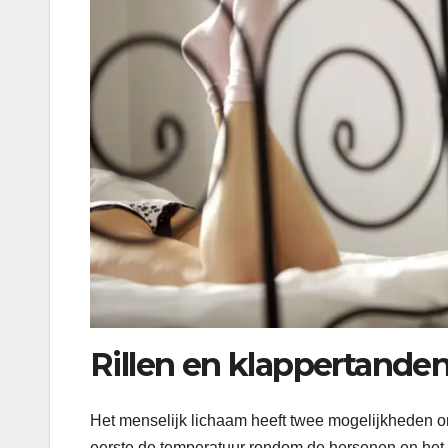
Rillen en klappertanden
Het menselijk lichaam heeft twee mogelijkheden o
eerste de temperatuur rondom de hersenen en het h