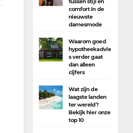
tussen stijl en
comfort in de
nieuwste
damesmode
Waarom goed
hypotheekadvie
s verder gaat
dan alleen
cijfers
Wat zijn de
laagste landen
ter wereld?
Bekijk hier onze
top 10