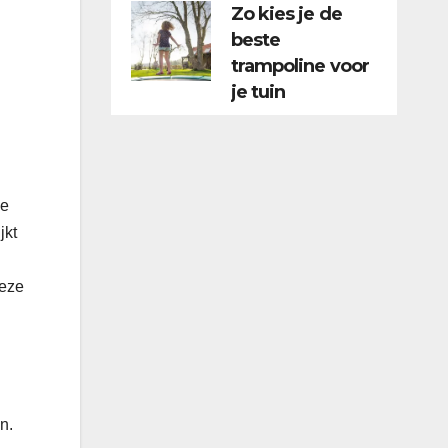
Zo kies je de
beste
trampoline voor
je tuin
je
jkt
deze
n.