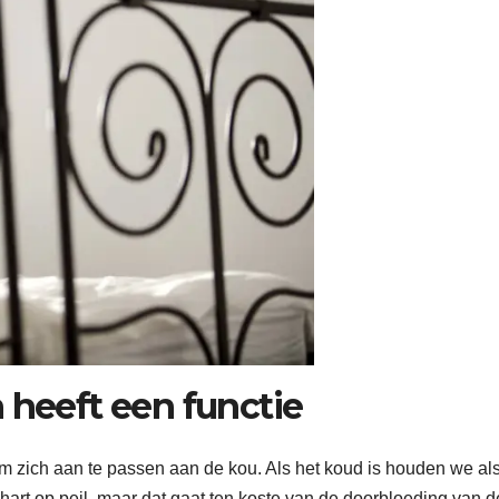
 heeft een functie
m zich aan te passen aan de kou. Als het koud is houden we al
art op peil, maar dat gaat ten koste van de doorbloeding van d