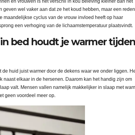
nen en vrouwen is het verschil in kou beleving kleiner dan het
 geven wel vaker aan dat ze het koud hebben, maar een reden
de maandelijkse cyclus van de vrouw invloed heeft op haar
isprong een verhoging van de lichaamstemperatuur plaatsvindt.
in bed houdt je warmer tijde
t de huid juist warmer door de dekens waar we onder liggen. He
ak naast elkaar in de hersenen. Daarom kan het handig zijn om
 slaap valt. Mensen vallen namelijk makkelijker in slaap met wa
 het geen voordeel meer op.