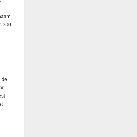
chaam
fs 300
s de
or
est
et