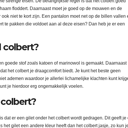
le strenge eisen. De belangrijkste regel is dat het colbert goed
 lichaam floddert. Daarnaast moet je goed op de mouwen en de
ook niet te kort zijn. Een pantalon moet net op de billen vallen
ert te pakken die voldoet aan al deze eisen? Dan heb je er een
 colbert?
 een goede stof zoals katoen of marinowol is gemaakt. Daarnaast
 dat het colbert je draagcomfort biedt. Je kunt het beste geen
niet ademen waardoor je allerlei lichamelijke klachten kunt krijg
nt je hierdoor erg ongemakkelijk voelen.
 colbert?
s dat er een gilet onder het colbert wordt gedragen. Dit geeft je o
ls het gilet een andere kleur heeft dan het colbert jasje, zo kun 