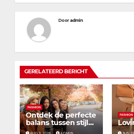
Door
admin
GERELATEERD BERICHT
FASHION
Ontdek de perfecte
FASHION
balans tussen stijl
Lovi
en comfort in de
AUG 3, 2026
ADMIN
JUN 19