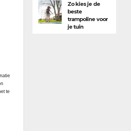
Zo kies je de
beste
trampoline voor
je tuin
natie
on
et te