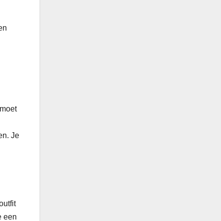
 en
 moet
en. Je
utfit
je een