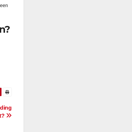
 een
en?
eding
t?