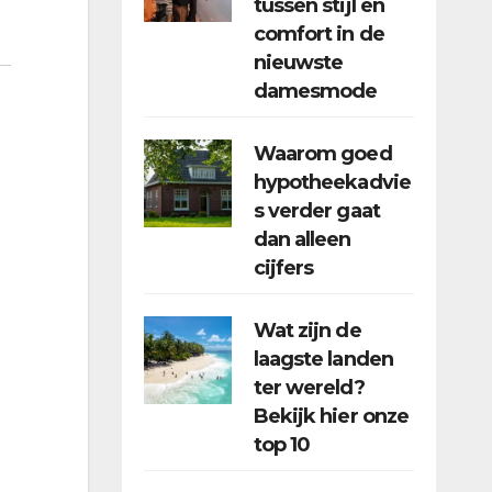
tussen stijl en
comfort in de
nieuwste
damesmode
Waarom goed
hypotheekadvie
s verder gaat
dan alleen
cijfers
Wat zijn de
laagste landen
ter wereld?
Bekijk hier onze
top 10