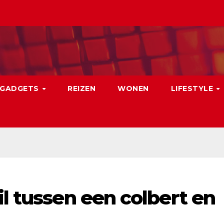
GADGETS
REIZEN
WONEN
LIFESTYLE
il tussen een colbert en