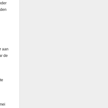
nder
eden
r aan
ar de
te
 mei