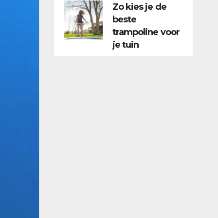
Zo kies je de
beste
trampoline voor
je tuin