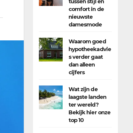
tussen stijl en
comfort in de
nieuwste
damesmode
Waarom goed
hypotheekadvie
s verder gaat
dan alleen
cijfers
Wat zijn de
laagste landen
ter wereld?
Bekijk hier onze
top 10