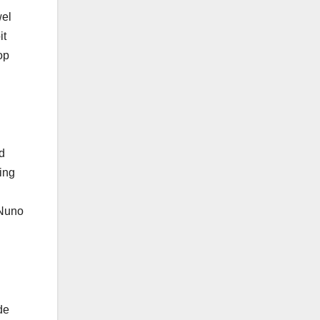
wel
it
op
d
ling
 Nuno
de