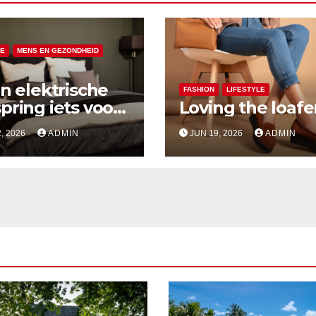
LE
MENS EN GEZONDHEID
en elektrische
FASHION
LIFESTYLE
pring iets voor
Loving the loafe
, 2026
ADMIN
JUN 19, 2026
ADMIN