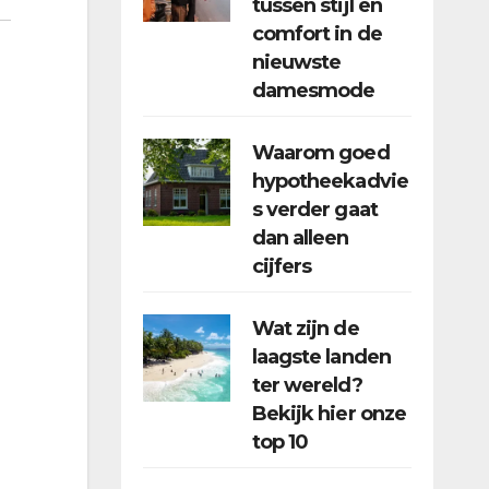
tussen stijl en
comfort in de
nieuwste
damesmode
Waarom goed
hypotheekadvie
s verder gaat
dan alleen
cijfers
Wat zijn de
laagste landen
ter wereld?
Bekijk hier onze
top 10