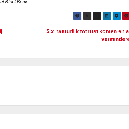
met BinckBank.
j
5 x natuurlijk tot rust komen en 
verminder