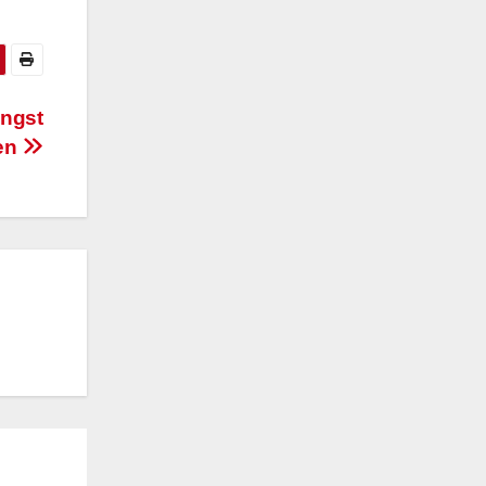
angst
en