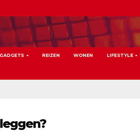
GADGETS
REIZEN
WONEN
LIFESTYLE
leggen?